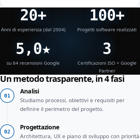
20+
100+
Anni di esperienza (dal 2004)
Progetti software realizzati
5,0★
3
su 64 recensioni Google
Certificazioni ISO + Google
Partner
Un metodo trasparente, in 4 fasi
Analisi
01
Studiamo processi, obiettivi e requisiti per
definire il perimetro del progetto.
Progettazione
02
Architettura, UX e piano di sviluppo con priorità