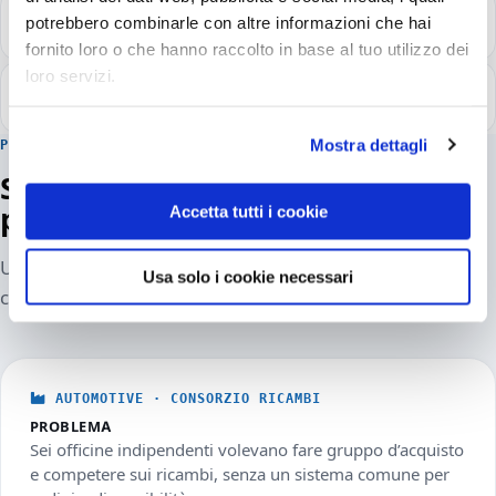
Lavorate solo a Roma?
potrebbero combinarle con altre informazioni che hai
fornito loro o che hanno raccolto in base al tuo utilizzo dei
loro servizi.
Quali tecnologie usate?
Mostra dettagli
PROGETTI REALI
Software su misura che ha risolto
problemi concreti
Accetta tutti i cookie
Una selezione di progetti (in forma anonima) tra le
Usa solo i cookie necessari
centinaia realizzate dal 2004.
AUTOMOTIVE · CONSORZIO RICAMBI
PROBLEMA
Sei officine indipendenti volevano fare gruppo d’acquisto
e competere sui ricambi, senza un sistema comune per