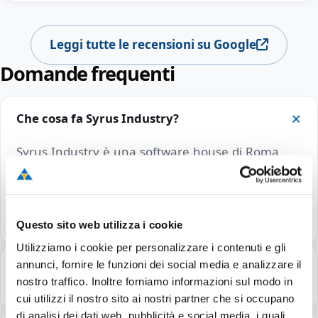
Leggi tutte le recensioni su Google
Domande frequenti
Che cosa fa Syrus Industry?
Syrus Industry è una software house di Roma
che sviluppa software personalizzato, software
gestionali (ERP/CRM) e offre consulenza
informatica per aziende ed enti.
Questo sito web utilizza i cookie
Utilizziamo i cookie per personalizzare i contenuti e gli
annunci, fornire le funzioni dei social media e analizzare il
Quanto costa sviluppare un software su
nostro traffico. Inoltre forniamo informazioni sul modo in
misura?
cui utilizzi il nostro sito ai nostri partner che si occupano
di analisi dei dati web, pubblicità e social media, i quali